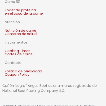
c
Carne 101
u
Poder de proteína
a
en el caso de la carne
d
Nutrición
r
a
Nutrición de carne
Consejos de salud
d
o
Instrumentos
Cooking Times
Cortes de carne
Contacto
Política de privacidad
Coupon Policy
®
Cañón Negro
Angus Beef es una marca registrada de
National Beef Packing Company LLC.