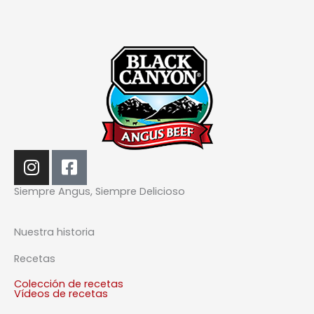
I
F
n
a
s
c
Siempre Angus, Siempre Delicioso
t
e
a
b
Nuestra historia
g
o
r
o
Recetas
a
k
Colección de recetas
m
-
Vídeos de recetas