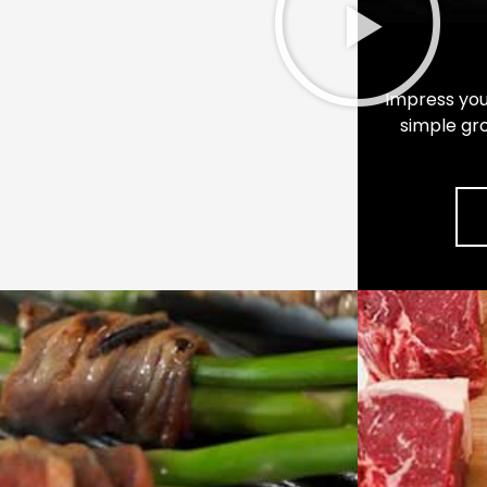
Impress you
simple gr