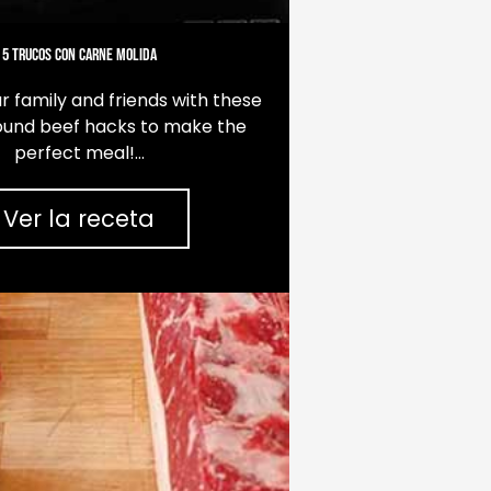
a
m
-
d
c
5 trucos con carne molida
o
u
a
r family and friends with these
d
ound beef hacks to make the
r
perfect meal!…
a
d
Ver la receta
o