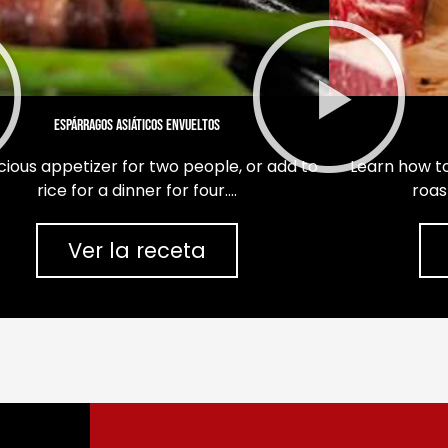
Espárragos asiáticos envueltos
icious appetizer for two people, or add to
Learn how to
rice for a dinner for four….
roas
Ver la receta