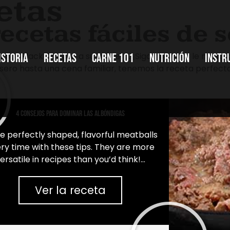
etas
ecetas fáciles de 
robar Black Canyon a su manera. ¡Siga mientras le most
istoria
Recetas
Carne 101
Nutrición
Instr
ero hasta una cena familiar, tenemos la receta perfecta 
4 consejos para dominar las albóndigas
 perfectly shaped, flavorful meatballs
istoria
Recetas
Carne 101
Nutrición
Instr
ry time with these tips. They are more
ersatile in recipes than you’d think!…
Ver la receta